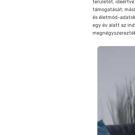
területét, ideértv
támogatását; másfe
és életmód-adatok
egy év alatt az ind
megnégyszerezték 