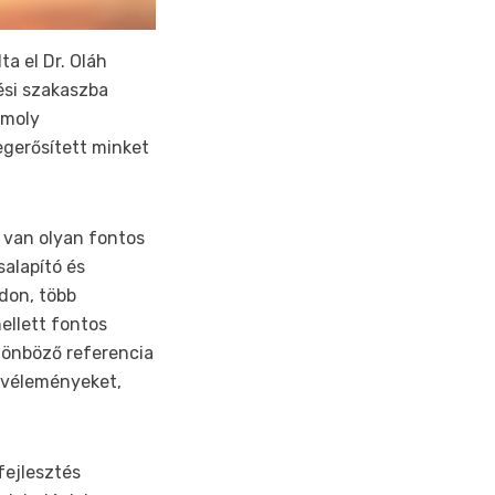
ta el Dr. Oláh
dési szakaszba
omoly
egerősített minket
 van olyan fontos
salapító és
ódon, több
ellett fontos
lönböző referencia
akvéleményeket,
gfejlesztés