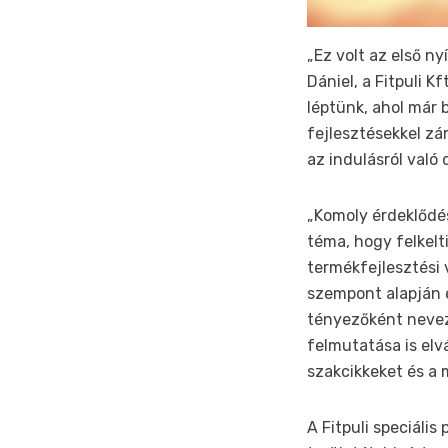
„Ez volt az első ny
Dániel, a Fitpuli K
léptünk, ahol már
fejlesztésekkel zá
az indulásról való
„Komoly érdeklődé
téma, hogy felkelti
termékfejlesztési 
szempont alapján é
tényezőként nevez
felmutatása is elv
szakcikkeket és a 
A Fitpuli speciális