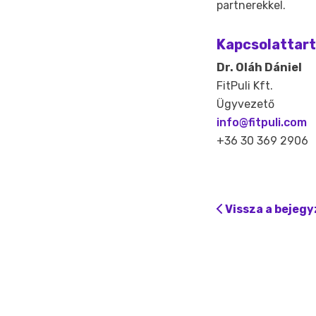
partnerekkel.
Kapcsolattart
Dr. Oláh Dániel
FitPuli Kft.
Ügyvezető
info@fitpuli.com
+36 30 369 2906
Vissza a bejeg