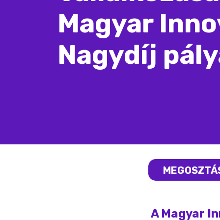
Magyar Inno
Nagydíj pál
MEGOSZTÁ
A Magyar In