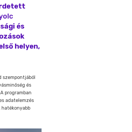
rdetett
yolc
sági és
lkozások
első helyen,
ód szempontjából
lvásminőség és
. A programban
yes adatelemzés
ek hatékonyabb