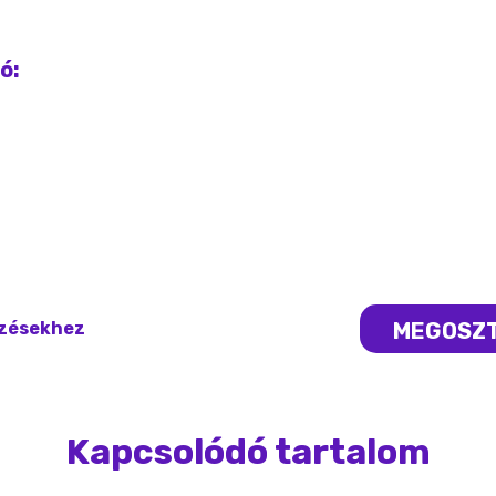
ó:
MEGOSZ
yzésekhez
Kapcsolódó tartalom