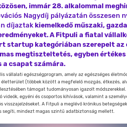
közösen, immár 28. alkalommal meghi
vációs Nagydíj pályázatán összesen n
n díjaztak
kiemelkedő műszaki, gazda
eredményeket. A Fitpuli a fiatal válla
rt startup kategóriában szerepelt az 
mas megtiszteltetés, egyben értékes
s a csapat számára.
tális vállalati egészségprogram, amely az egészséges életm
életterület (többek között a megfelelő mozgás, étkezés, a
ejlesztésében támogat tudományosan igazolt módszerekkel
 videók, egyéni és csoportos kihívások, valamint a személ
s visszajelzéseket. A Fitpuli a meglévő krónikus betegség
 segíti, mindezt magas szintű adatbiztonság mellett.