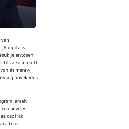
 van
„A digitális
ésük jelentősen
r fős alkalmazotti
nyan és mennyi
kenység növekedés
ogram, amely
nkcióbővítés
k az osztrák
 külföldi