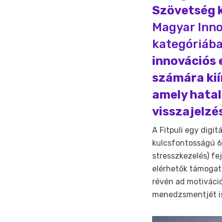
Szövetség 
Magyar Inno
kategóriába
innovációs 
számára kií
amely hatal
visszajelzé
A Fitpuli egy digi
kulcsfontosságú 6 
stresszkezelés) f
elérhetők támogató
révén ad motiváció
menedzsmentjét is