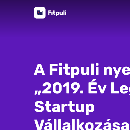
A Fitpuli nye
„2019. Év L
Startup
Vállalkozása”