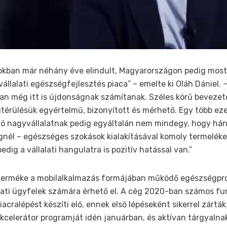
okban már néhány éve elindult, Magyarországon pedig most
llalati egészségfejlesztés piaca” – emelte ki Oláh Dániel. – 
n még itt is újdonságnak számítanak. Széles körű bevezet
térülésük egyértelmű, bizonyított és mérhető. Egy több eze
ó nagyvállalatnak pedig egyáltalán nem mindegy, hogy há
égnél – egészséges szokások kialakításával komoly termelé
edig a vállalati hangulatra is pozitív hatással van.”
i terméke a mobilalkalmazás formájában működő egészségpr
alati ügyfelek számára érhető el. A cég 2020-ban számos fu
piacralépést készíti elő, ennek első lépéseként sikerrel zártá
kcelerátor programját idén januárban, és aktívan tárgyalnak