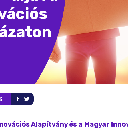
vációs
yázaton
S
novációs Alapítvány és a Magyar Inno