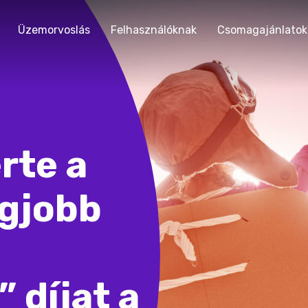
Üzemorvoslás
Felhasználóknak
Csomagajánlatok
rte a
egjobb
 díjat a