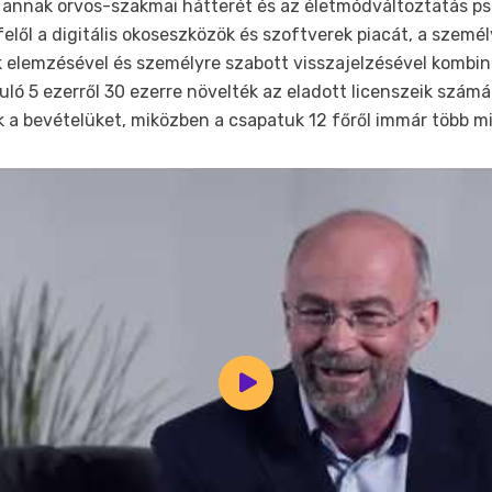
e annak orvos-szakmai hátterét és az életmódváltoztatás ps
lől a digitális okoseszközök és szoftverek piacát, a szem
 elemzésével és személyre szabott visszajelzésével kombin
uló 5 ezerről 30 ezerre növelték az eladott licenszeik számá
a bevételüket, miközben a csapatuk 12 főről immár több mi