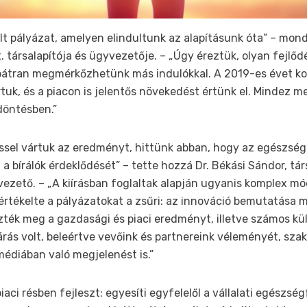
ílt pályázat, amelyen elindultunk az alapításunk óta” – mond
ft. társalapítója és ügyvezetője. – „Úgy éreztük, olyan fejlő
 bátran megmérkőzhetünk más indulókkal. A 2019-es évet k
rtuk, és a piacon is jelentős növekedést értünk el. Mindez m
 döntésben.”
ssel vártuk az eredményt, hittünk abban, hogy az egészség
 a bírálók érdeklődését” – tette hozzá Dr. Békási Sándor, tár
vezető. – „A kiírásban foglaltak alapján ugyanis komplex m
rtékelte a pályázatokat a zsűri: az innováció bemutatása m
ték meg a gazdasági és piaci eredményt, illetve számos kü
árás volt, beleértve vevőink és partnereink véleményét, sz
médiában való megjelenést is.”
 piaci résben fejleszt: egyesíti egyfelelől a vállalati egészsé