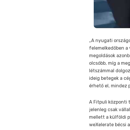
„A nyugati ország
felemelkedőben a vá
megoldások azonba
olcsóbb, míg a meg
létszámmal dolgoz
ideig betegek a c
érhető el, mindez p
A Fitpuli központ
jelenleg csak váll
mellett a külföldi 
weXelerate bécsi a