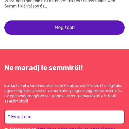
2019-ben több mint 70 ezren vettek részt a lisszaboni Web
Summit kiállításon és...
Még több
Ne maradj le semmiről!
Iratkozz fel a hírlevelünkre és értesülj az elsők között a digitális
egészségfejlesztéssel, a munkahelyi egészségprogramokkal és
az egészségmegőrzéssel kapcsolatos tudnivalókról a Fitpuli
szakértőitől!
* Email cím