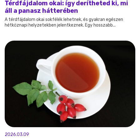
Térdfájdalom okai: így derítheted ki, mi
áll a panasz hátterében
A térdfájdalom okai sokfélék lehetnek, és gyakran egészen
hétköznapi helyzetekben jelentkeznek. Egy hosszabb...
2026.03.09