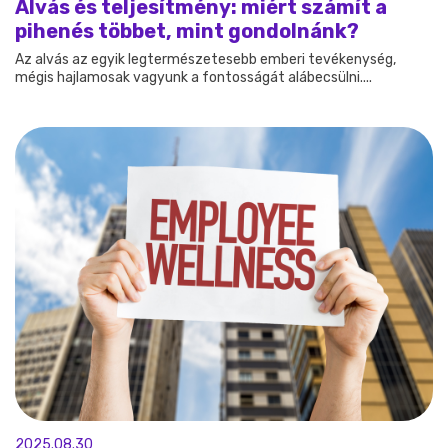
Alvás és teljesítmény: miért számít a
pihenés többet, mint gondolnánk?
Az alvás az egyik legtermészetesebb emberi tevékenység,
mégis hajlamosak vagyunk a fontosságát alábecsülni....
2025.08.30