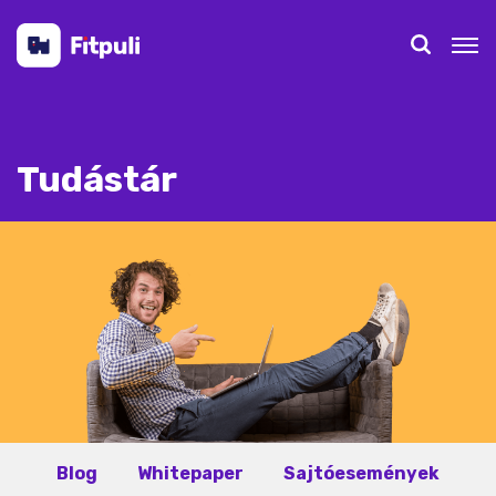
Tudástár
Blog
Whitepaper
Sajtóesemények