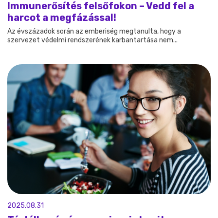
Immunerősítés felsőfokon – Vedd fel a
harcot a megfázással!
Az évszázadok során az emberiség megtanulta, hogy a
szervezet védelmi rendszerének karbantartása nem...
2025.08.31