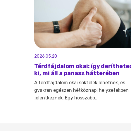
2026.05.20
Térdfájdalom okai: így deríthete
ki, mi áll a panasz hátterében
A térdfájdalom okai sokfélék lehetnek, és
gyakran egészen hétköznapi helyzetekben
jelentkeznek. Egy hosszabb...