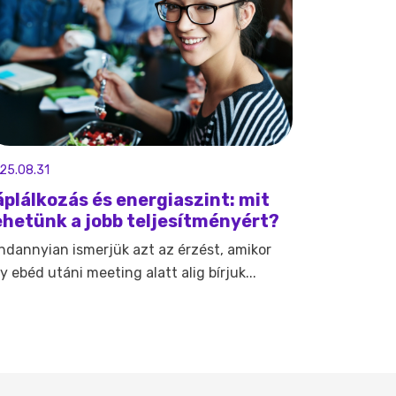
25.08.31
áplálkozás és energiaszint: mit
ehetünk a jobb teljesítményért?
ndannyian ismerjük azt az érzést, amikor
y ebéd utáni meeting alatt alig bírjuk...