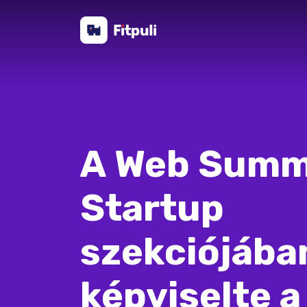
A Web Summ
Startup
szekciójába
képviselte 