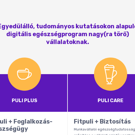
Egyedülálló, tudományos kutatásokon alapul
digitális egészségprogram nagy(ra törő)
vállalatoknak.
PULI PLUS
PULI CARE
uli + Foglalkozás-
Fitpuli + Biztosítás
szségügy
Munkavállalói egészségtudatossá