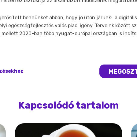
i, hiszen ez biztosítja az alkalmazott módszerek megbízható
ősített bennünket abban, hogy jó úton járunk: a digitális
yi egészségfejlesztés valós piaci igény. Terveink között sz
 mellett 2020-ban több nyugat-európai országban is indíts
MEGOSZ
yzésekhez
Kapcsolódó tartalom