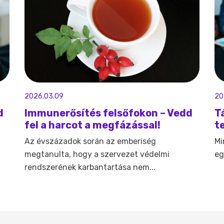
2026.03.09
20
d
Immunerősítés felsőfokon – Vedd
T
fel a harcot a megfázással!
t
Az évszázadok során az emberiség
Mi
megtanulta, hogy a szervezet védelmi
eg
rendszerének karbantartása nem...