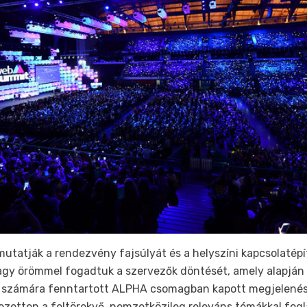
mutatják a rendezvény fajsúlyát és a helyszíni kapcsolatépí
gy örömmel fogadtuk a szervezők döntését, amely alapján a 
k számára fenntartott ALPHA csomagban kapott megjelenés
zetten a feltörekvő, nemzetközileg releváns témákkal fogl