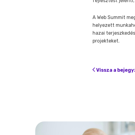
fejlesztést jelent
A Web Summit meger
helyezett munkahel
hazai terjeszkedés
projekteket.
Vissza a bejeg