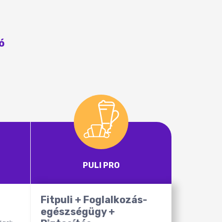
ó
PULI PRO
Fitpuli + Foglalkozás-
egészségügy +
g