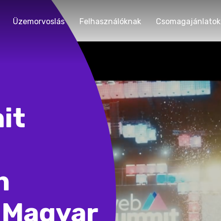
Üzemorvoslás
Felhasználóknak
Csomagajánlatok
it
n
a Magyar