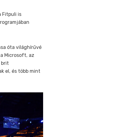
Fitpuli is
programjában
sa óta világhírűvé
a Microsoft, az
brit
k el, és több mint