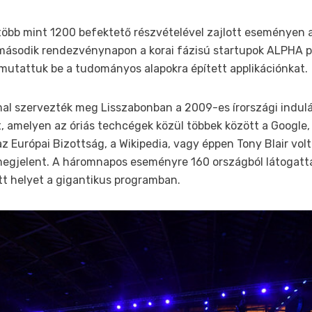
több mint 1200 befektető részvételével zajlott eseményen a 
második rendezvénynapon a korai fázisú startupok ALPHA 
mutattuk be a tudományos alapokra épített applikációnkat.
al szervezték meg Lisszabonban a 2009-es írországi indulá
 amelyen az óriás techcégek közül többek között a Google, 
 Európai Bizottság, a Wikipedia, vagy éppen Tony Blair volt 
megjelent. A háromnapos eseményre 160 országból látogatta
tt helyet a gigantikus programban.