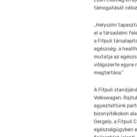
támogatását céloz
„Helyszíni tapaszt
el a társadalmi fel
a Fitpuli társalap
egészség: a health 
mutatja az egészsé
világszerte egyre
megtartása.”
A Fitpuli standján
Volkswagen. Rajtuk
egyeztettünk partn
bizonyítékokon ala
Gergely, a Fitpuli
egészségügyben ez