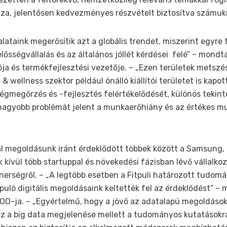
za, jelentősen kedvezményes részvételt biztosítva számuk
alataink megerősítik azt a globális trendet, miszerint egyr
elősségvállalás és az általános jóllét kérdései felé” – mondt
ítója és termékfejlesztési vezetője. – „Ezen területek metsz
& wellness szektor például önálló kiállítói területet is kapot
gmegőrzés és -fejlesztés felértékelődését, különös tekinte
 nagyobb problémát jelent a munkaerőhiány és az értékes m
ál megoldásunk iránt érdeklődött többek között a Samsung,
 kívül több startuppal és növekedési fázisban lévő vállalko
erségről. – „A legtöbb esetben a Fitpuli határozott tudomá
puló digitális megoldásaink keltették fel az érdeklődést” –
 COO-ja. – „Egyértelmű, hogy a jövő az adatalapú megoldások
 a big data megjelenése mellett a tudományos kutatásokr