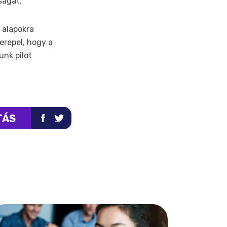
ságát.”
 alapokra
erepel, hogy a
unk pilot
TÁS