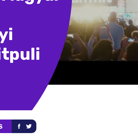
yi
itpuli
S