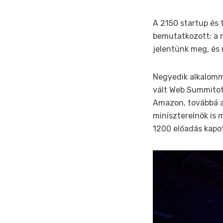
A 2150 startup és 
bemutatkozott: a 
jelentünk meg, és 
Negyedik alkalomm
vált Web Summitot,
Amazon, továbbá az
miniszterelnök is 
1200 előadás kapo