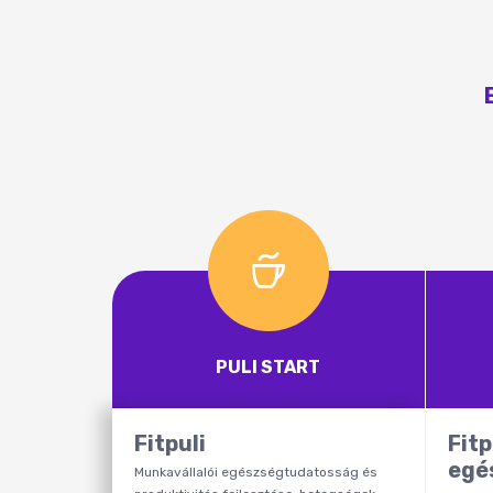
PULI START
Fitpuli
Fitp
egé
Munkavállalói egészségtudatosság és