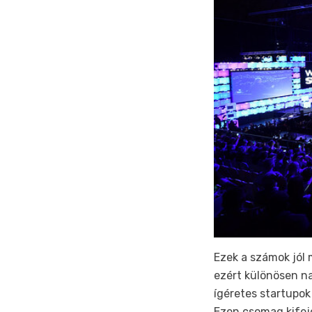
Ezek a számok jól 
ezért különösen na
ígéretes startupo
Ezen csomag kifeje