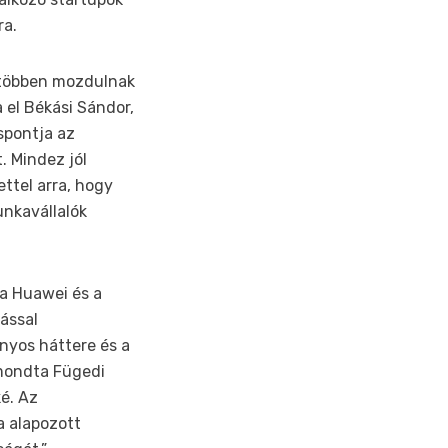
ra.
e többen mozdulnak
a el Békási Sándor,
éspontja az
t. Mindez jól
ttel arra, hogy
unkavállalók
 a Huawei és a
zással
nyos háttere és a
 mondta Fügedi
é. Az
a alapozott