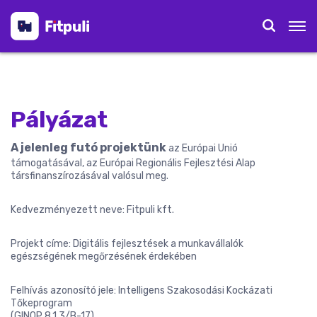
Pályázat
A jelenleg futó projektünk
az Európai Unió
támogatásával, az Európai Regionális Fejlesztési Alap
társfinanszírozásával valósul meg.
Kedvezményezett neve: Fitpuli kft.
Projekt címe: Digitális fejlesztések a munkavállalók
egészségének megőrzésének érdekében
Felhívás azonosító jele: Intelligens Szakosodási Kockázati
Tőkeprogram
(GINOP 8.1.3/B-17)