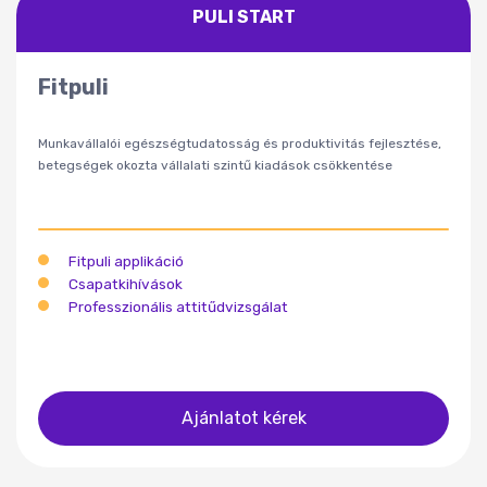
PULI START
Fitpuli
Munkavállalói egészségtudatosság és produktivitás fejlesztés
e
,
betegségek okozta vállalati szintű kiadások csökkentése
Fitpuli applikáció
Csapatkihívások
Professzionális attitűdvizsgálat
Ajánlatot kérek