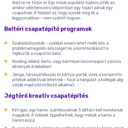
leejtve ne törjön el. Egy másik populáris tojásos játék az,
amikor véletlenszerű időpontban egy tojást adnak egy
csapatnak. A feladat az, hogy süssék meg ők a
leggyorsabban – nem számít hogyan.
Beltéri csapatépítő programok
Szabadulószobák – ezekkel sosem lehet mellé lőni, a
problémamegoldó-készséget és a kommunikációt is
fejlesztik a csapaton belül.
Bowling, biliárd, darts, vagy bármilyen kocsmasport a közös
élmények érdekében!
Jenga, társasjátékozás és kártya-partik: ezek a kompetitív
játékok addiktívak lehetnek – ha jó a hangulat, a kollégák alig
várják majd a következő alkalmat.
Jégtörő kreatív csapatépítés
Két igaz, egy hamis: a játékosoknak 3 állítást kell mondaniuk
magukról. A többiek tippelhetnek, hogy melyik a hamis a
három közül.