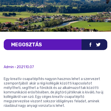
MEGOSZTÁS
Admin • 2021.10.07
Egy kreatív csapatépítés nagyon hasznos lehet a szervezet
szempontjából: akár a régi kollégák közötti kapcsolatot
mélyítheti, segíthet a főnökök és az alkalmazottak közötti
kommunikáció erősítésében, de jégtörő játéknak is kiváló, ha új
kollégákról van szó. Egy céges kreatív csapatépítő
megszervezése viszont sokszor időigényes feladat, aminek
ráadásul nagy anyagi vonzata is lehet.