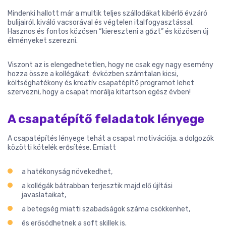
Mindenki hallott már a multik teljes szállodákat kibérlő évzáró
bulijairól, kiváló vacsorával és végtelen italfogyasztással.
Hasznos és fontos közösen “kiereszteni a gőzt” és közösen új
élményeket szerezni.
Viszont az is elengedhetetlen, hogy ne csak egy nagy esemény
hozza össze a kollégákat: évközben számtalan kicsi,
költséghatékony és kreatív csapatépítő programot lehet
szervezni, hogy a csapat morálja kitartson egész évben!
A csapatépítő feladatok lényege
A csapatépítés lényege tehát a csapat motivációja, a dolgozók
közötti kötelék erősítése. Emiatt
a hatékonyság növekedhet,
a kollégák bátrabban terjesztik majd elő újítási
javaslataikat,
a betegség miatti szabadságok száma csökkenhet,
és erősödhetnek a soft skillek is.