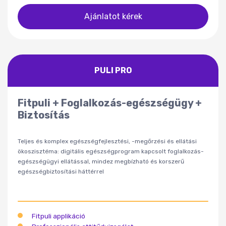
Ajánlatot kérek
PULI PRO
Fitpuli + Foglalkozás-egészségügy +
Biztosítás
Teljes és komplex egészségfejlesztési, -megőrzési és ellátási
ökoszisztéma: digitális egészségprogram kapcsolt foglalkozás-
egészségügyi ellátással, mindez megbízható és korszerű
egészségbiztosítási háttérrel
Fitpuli applikáció