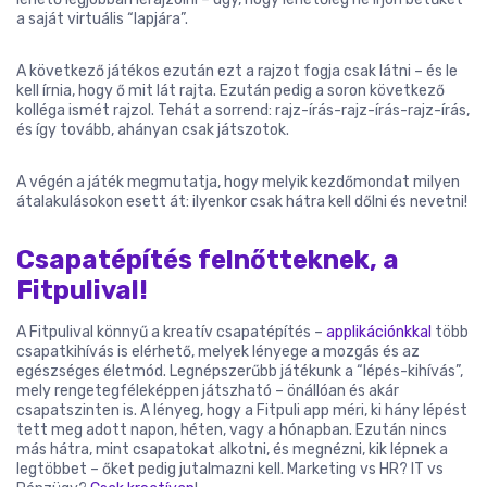
a saját virtuális “lapjára”.
A következő játékos ezután ezt a rajzot fogja csak látni – és le
kell írnia, hogy ő mit lát rajta. Ezután pedig a soron következő
kolléga ismét rajzol. Tehát a sorrend: rajz-írás-rajz-írás-rajz-írás,
és így tovább, ahányan csak játszotok.
A végén a játék megmutatja, hogy melyik kezdőmondat milyen
átalakulásokon esett át: ilyenkor csak hátra kell dőlni és nevetni!
Csapatépítés felnőtteknek, a
Fitpulival!
A Fitpulival könnyű a kreatív csapatépítés –
applikációnkkal
több
csapatkihívás is elérhető, melyek lényege a mozgás és az
egészséges életmód. Legnépszerűbb játékunk a “lépés-kihívás”,
mely rengetegféleképpen játszható – önállóan és akár
csapatszinten is. A lényeg, hogy a Fitpuli app méri, ki hány lépést
tett meg adott napon, héten, vagy a hónapban. Ezután nincs
más hátra, mint csapatokat alkotni, és megnézni, kik lépnek a
legtöbbet – őket pedig jutalmazni kell. Marketing vs HR? IT vs