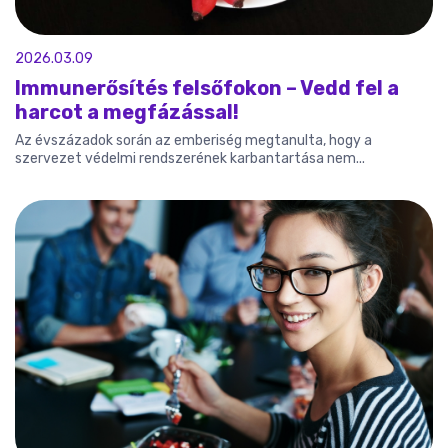
2026.03.09
Immunerősítés felsőfokon – Vedd fel a
harcot a megfázással!
Az évszázadok során az emberiség megtanulta, hogy a
szervezet védelmi rendszerének karbantartása nem...