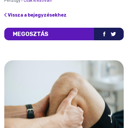
Pénzügy?
Csak kreatívan
!
Vissza a bejegyzésekhez
MEGOSZTÁS