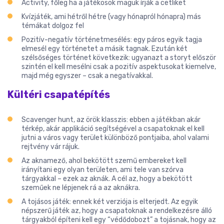
Activity, főleg ha a játékosok maguk írják a cetliket
Kvízjáték, ami hétről hétre (vagy hónapról hónapra) más
témákat dolgoz fel
Pozitív-negatív történetmesélés: egy páros egyik tagja
elmesél egy történetet a másik tagnak. Ezután két
szélsőséges történet következik: ugyanazt a storyt először
szintén el kell mesélni csak a pozitív aspektusokat kiemelve,
majd még egyszer – csak a negatívakkal.
Kültéri csapatépítés
Scavenger hunt, az örök klasszis: ebben a játékban akár
térkép, akár applikáció segítségével a csapatoknak el kell
jutni a város vagy terület különböző pontjaiba, ahol valami
rejtvény vár rájuk.
Az aknamező, ahol bekötött szemű embereket kell
irányítani egy olyan területen, ami tele van szórva
tárgyakkal – ezek az aknák. A cél az, hogy a bekötött
szeműek ne lépjenek rá a az aknákra.
A tojásos játék: ennek két verziója is elterjedt. Az egyik
népszerű játék az, hogy a csapatoknak a rendelkezésre álló
tárgyakból építeni kell egy “védődobozt” a tojásnak, hogy az