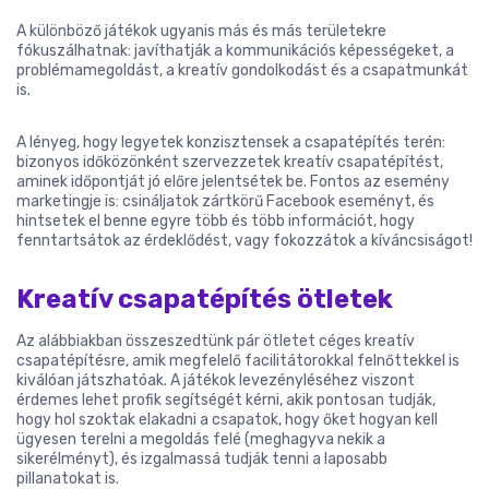
A különböző játékok ugyanis más és más területekre
fókuszálhatnak: javíthatják a kommunikációs képességeket, a
problémamegoldást, a kreatív gondolkodást és a csapatmunkát
is.
A lényeg, hogy legyetek konzisztensek a csapatépítés terén:
bizonyos időközönként szervezzetek kreatív csapatépítést,
aminek időpontját jó előre jelentsétek be. Fontos az esemény
marketingje is: csináljatok zártkörű Facebook eseményt, és
hintsetek el benne egyre több és több információt, hogy
fenntartsátok az érdeklődést, vagy fokozzátok a kíváncsiságot!
Kreatív csapatépítés ötletek
Az alábbiakban összeszedtünk pár ötletet céges kreatív
csapatépítésre, amik megfelelő facilitátorokkal felnőttekkel is
kiválóan játszhatóak. A játékok levezényléséhez viszont
érdemes lehet profik segítségét kérni, akik pontosan tudják,
hogy hol szoktak elakadni a csapatok, hogy őket hogyan kell
ügyesen terelni a megoldás felé (meghagyva nekik a
sikerélményt), és izgalmassá tudják tenni a laposabb
pillanatokat is.