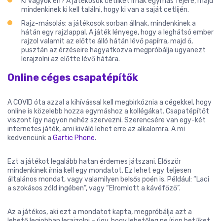
Ki vagyok én? A játékosok cetliket írnak egymás fejére, majd
mindenkinek ki kell találni, hogy ki van a saját cetlijén.
Rajz-másolás: a játékosok sorban állnak, mindenkinek a
hátán egy rajzlappal. A játék lényege, hogy a leghátsó ember
rajzol valamit az előtte álló hátán lévő papírra, majd ő,
pusztán az érzéseire hagyatkozva megpróbálja ugyanezt
lerajzolni az előtte lévő hátára.
Online céges csapatépítők
A COVID óta azzal a kihívással kell megbirkóznia a cégekkel, hogy
online is közelebb hozza egymáshoz a kollégákat. Csapatépítőt
viszont így nagyon nehéz szervezni. Szerencsére van egy-két
internetes játék, ami kiváló lehet erre az alkalomra. A mi
kedvencünk a
Gartic Phone
.
Ezt a játékot legalább hatan érdemes játszani. Először
mindenkinek írnia kell egy mondatot. Ez lehet egy teljesen
általános mondat, vagy valamilyen belsős poén is. Például: “Laci
a szokásos zöld ingében”, vagy “Elromlott a kávéfőző”.
Az a játékos, aki ezt a mondatot kapta, megpróbálja azt a
lehető legjobban lerajzolni – úgy, hogy lehetőleg ne írjon betűket